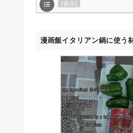
目次
[
表示
]
漫画飯イタリアン鍋に使う