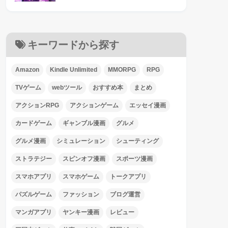
キーワードから探す
Amazon
Kindle Unlimited
MMORPG
RPG
TVゲーム
webツール
おすすめ本
まとめ
アクションRPG
アクションゲーム
エッセイ漫画
カードゲーム
ギャンブル漫画
グルメ
グルメ漫画
シミュレーション
シューティング
ストラテジー
スピンオフ漫画
スポーツ漫画
スマホアプリ
スマホゲーム
トークアプリ
パズルゲーム
ファッション
ブログ運営
マンガアプリ
ヤンキー漫画
レビュー