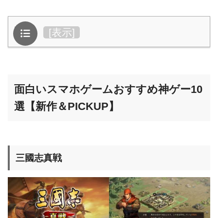
目次
[
表示
]
面白いスマホゲームおすすめ神ゲー10
選【新作＆PICKUP】
三國志真戦