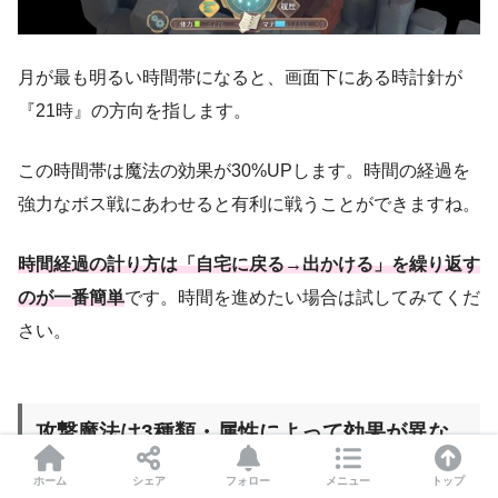
月が最も明るい時間帯になると、画面下にある時計針が
『21時』の方向を指します。
この時間帯は魔法の効果が30%UPします。時間の経過を
強力なボス戦にあわせると有利に戦うことができますね。
時間経過の計り方は「自宅に戻る→出かける」を繰り返す
のが一番簡単
です。時間を進めたい場合は試してみてくだ
さい。
攻撃魔法は3種類・属性によって効果が異な
る
ホーム
シェア
フォロー
メニュー
トップ