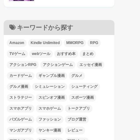
キーワードから探す
Amazon
Kindle Unlimited
MMORPG
RPG
TVゲーム
webツール
おすすめ本
まとめ
アクションRPG
アクションゲーム
エッセイ漫画
カードゲーム
ギャンブル漫画
グルメ
グルメ漫画
シミュレーション
シューティング
ストラテジー
スピンオフ漫画
スポーツ漫画
スマホアプリ
スマホゲーム
トークアプリ
パズルゲーム
ファッション
ブログ運営
マンガアプリ
ヤンキー漫画
レビュー