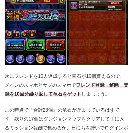
次にフレンドを10人達成すると竜石が10個貰えるので、
メインのスマホとサブのスマホで
フレンド登録→解除→登
録を10回分繰り返して竜石をゲット
しましょう。
この時点で『合計23個』の竜石が貯まっているはずで
す。残りの17個はダンジョンマップをクリアして手に入
るミッション報酬で集めるか、日にちを跨いでログインボ