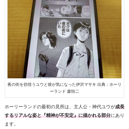
夜の街を彷徨うユウと彼が気になった伊沢マサキ 出典：ホーリ
ーランド 森恒二
ホーリーランドの最初の見所は、主人公・神代ユウが
成長
するリアルな姿と『精神が不安定』に描かれる部分
にあり
ます。