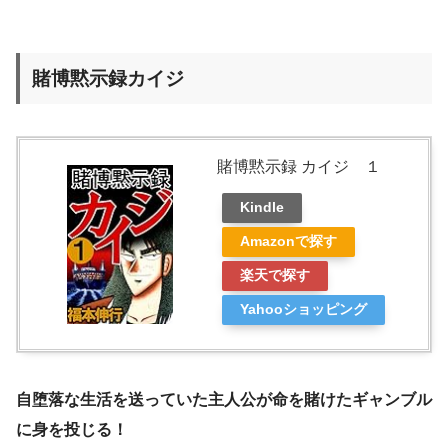
賭博黙示録カイジ
賭博黙示録 カイジ １
Kindle
Amazonで探す
楽天で探す
Yahooショッピング
自堕落な生活を送っていた主人公が命を賭けたギャンブル
に身を投じる！