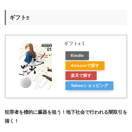
ギフト±
ギフト± 1
Kindle
Amazonで探す
楽天で探す
Yahooショッピング
犯罪者を標的に臓器を狙う！地下社会で行われる闇取引を
描く！