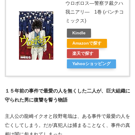
ウロボロス―警察ヲ裁クハ
我ニアリ― 1巻 (バンチコ
ミックス)
Kindle
Amazonで探す
楽天で探す
Yahooショッピング
１５年前の事件で最愛の人を無くした二人が、巨大組織に
守られた男に復讐を誓う物語
主人公の龍崎イクオと段野竜哉は、ある事件で最愛の人を
亡くしてしまう。だが真犯人は捕まることなく、事件の真
相は闇に包まれてしまった。