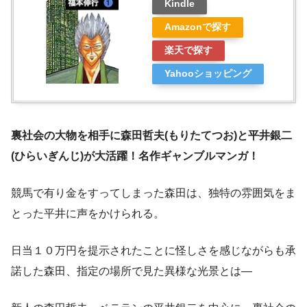
Kindle
Amazonで探す
楽天で探す
Yahooショッピング
裏社会の大物を相手に森田哲夫(もりたてつお)と平井銀二
(ひらいぎんじ)が大活躍！名作ギャンブルマンガ！
競馬で有り金をすってしまった森田は、独特の雰囲気をま
とった平井に声をかけられる。
日当１０万円を提示されたことに怪しさを感じながらも承
諾した森田、指定の場所で見た異様な光景とは―